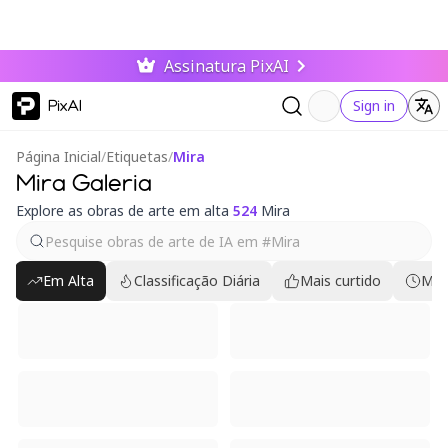
Assinatura PixAI
PixAI
Sign in
Página Inicial
/
Etiquetas
/
Mira
Mira Galeria
Explore as obras de arte em alta
524
Mira
Em Alta
Classificação Diária
Mais curtido
Mai