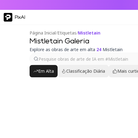
PixAI
Página Inicial
/
Etiquetas
/
Mistletain
Mistletain Galeria
Explore as obras de arte em alta
24
Mistletain
Em Alta
Classificação Diária
Mais curt