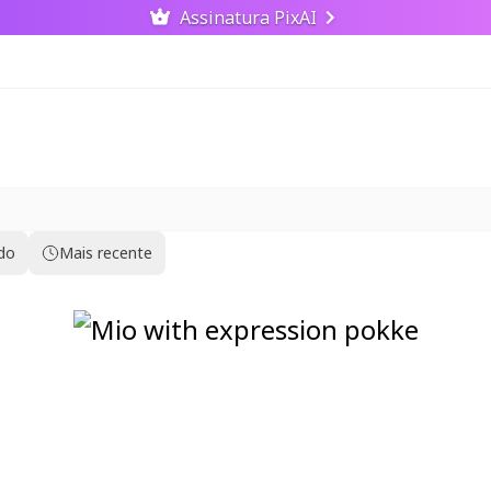
Assinatura PixAI
ido
Mais recente