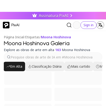
Assinatura PixAI
PixAI
Sign in
Página Inicial
/
Etiquetas
/
Moona Hoshinova
Moona Hoshinova Galeria
Explore as obras de arte em alta
163
Moona Hoshinova
Em Alta
Classificação Diária
Mais curtido
Mai