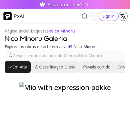
Assinatura PixAI
PixAI
Sign in
Página Inicial
/
Etiquetas
/
Nico Minoru
Nico Minoru Galeria
Explore as obras de arte em alta
49
Nico Minoru
Em Alta
Classificação Diária
Mais curtido
Mai