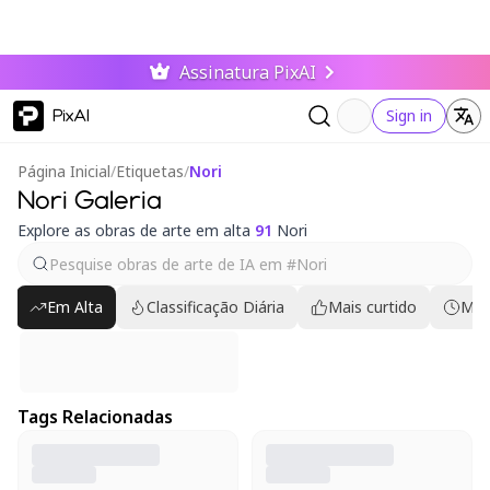
Assinatura PixAI
PixAI
Sign in
Página Inicial
/
Etiquetas
/
Nori
Nori Galeria
Explore as obras de arte em alta
91
Nori
Em Alta
Classificação Diária
Mais curtido
Mai
Tags Relacionadas