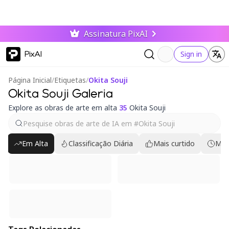
Assinatura PixAI
PixAI
Sign in
Página Inicial
/
Etiquetas
/
Okita Souji
Okita Souji Galeria
Explore as obras de arte em alta
35
Okita Souji
Em Alta
Classificação Diária
Mais curtido
Mai