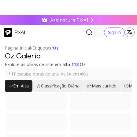
Assinatura PixAI
PixAI
Sign in
Página Inicial
/
Etiquetas
/
Oz
Oz Galeria
Explore as obras de arte em alta
118
Oz
Em Alta
Classificação Diária
Mais curtido
Mai