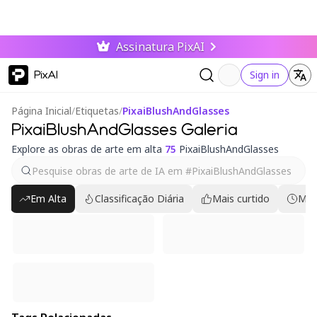
Assinatura PixAI
PixAI
Sign in
Página Inicial
/
Etiquetas
/
PixaiBlushAndGlasses
PixaiBlushAndGlasses Galeria
Explore as obras de arte em alta
75
PixaiBlushAndGlasses
Em Alta
Classificação Diária
Mais curtido
Mai