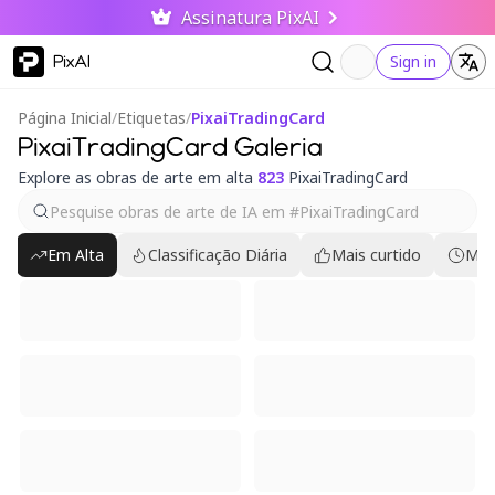
Assinatura PixAI
PixAI
Sign in
Página Inicial
/
Etiquetas
/
PixaiTradingCard
PixaiTradingCard Galeria
Explore as obras de arte em alta
823
PixaiTradingCard
Em Alta
Classificação Diária
Mais curtido
Mai