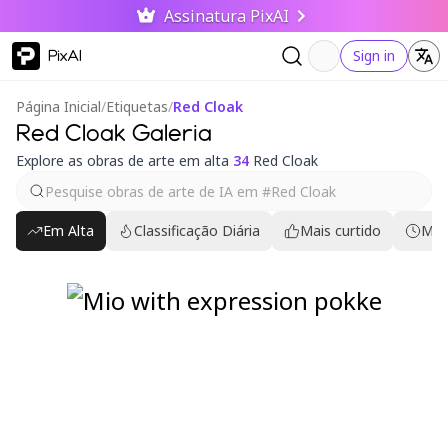
Assinatura PixAI
PixAI
Sign in
Página Inicial
/
Etiquetas
/
Red Cloak
Red Cloak Galeria
Explore as obras de arte em alta
34
Red Cloak
Em Alta
Classificação Diária
Mais curtido
Mai