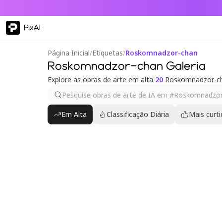
PixAI
Página Inicial
/
Etiquetas
/
Roskomnadzor-chan
Roskomnadzor-chan Galeria
Explore as obras de arte em alta
20
Roskomnadzor-c
Em Alta
Classificação Diária
Mais curt