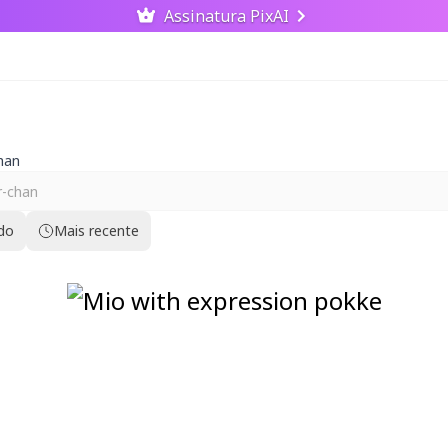
Assinatura PixAI
han
ido
Mais recente