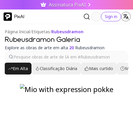
Assinatura PixAI
PixAI
Sign in
Página Inicial
/
Etiquetas
/
Rubeusdramon
Rubeusdramon Galeria
Explore as obras de arte em alta
20
Rubeusdramon
Em Alta
Classificação Diária
Mais curtido
Mai