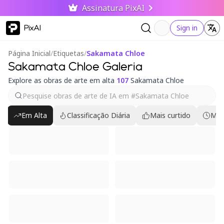
Assinatura PixAI
PixAI
Sign in
Página Inicial
/
Etiquetas
/
Sakamata Chloe
Sakamata Chloe Galeria
Explore as obras de arte em alta
107
Sakamata Chloe
Em Alta
Classificação Diária
Mais curtido
Mai