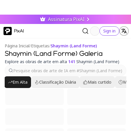
Assinatura PixAI
PixAI
Sign in
Página Inicial
/
Etiquetas
/
Shaymin (Land Forme)
Shaymin (Land Forme) Galeria
Explore as obras de arte em alta
141
Shaymin (Land Forme)
Em Alta
Classificação Diária
Mais curtido
Mai