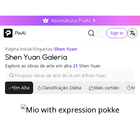
Assinatura PixAI
PixAI
Sign in
Página Inicial
/
Etiquetas
/
Shen Yuan
Shen Yuan Galeria
Explore as obras de arte em alta
21
Shen Yuan
Em Alta
Classificação Diária
Mais curtido
Mai