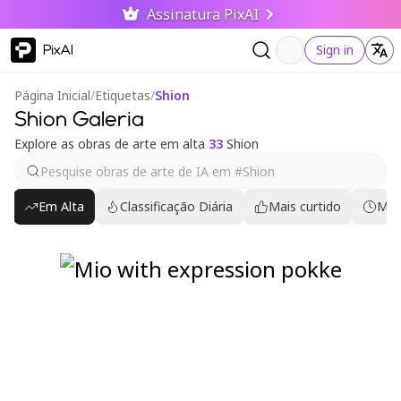
Assinatura PixAI
PixAI
Sign in
Página Inicial
/
Etiquetas
/
Shion
Shion Galeria
Explore as obras de arte em alta
33
Shion
Em Alta
Classificação Diária
Mais curtido
Mai