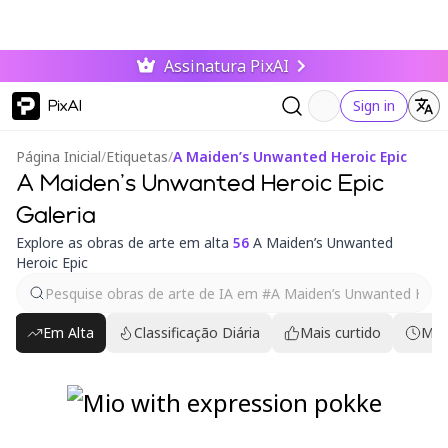
Assinatura PixAI
PixAI
Sign in
Página Inicial
/
Etiquetas
/
A Maiden’s Unwanted Heroic Epic
A Maiden’s Unwanted Heroic Epic
Galeria
Explore as obras de arte em alta
56
A Maiden’s Unwanted
Heroic Epic
Em Alta
Classificação Diária
Mais curtido
Mai