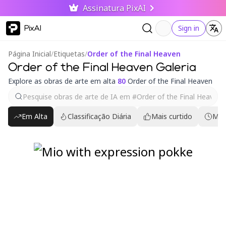
Assinatura PixAI
PixAI
Sign in
Página Inicial
/
Etiquetas
/
Order of the Final Heaven
Order of the Final Heaven Galeria
Explore as obras de arte em alta
80
Order of the Final Heaven
Em Alta
Classificação Diária
Mais curtido
Mai