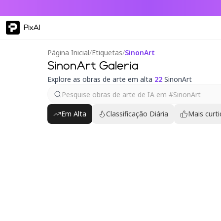
PixAI
Página Inicial
/
Etiquetas
/
SinonArt
SinonArt Galeria
Explore as obras de arte em alta
22
SinonArt
Em Alta
Classificação Diária
Mais curt