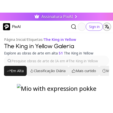
Assinatura PixAI
PixAI
Sign in
Página Inicial
/
Etiquetas
/
The King in Yellow
The King in Yellow Galeria
Explore as obras de arte em alta
51
The King in Yellow
Em Alta
Classificação Diária
Mais curtido
Mai