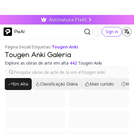
Assinatura PixAI
PixAI
Sign in
Página Inicial
/
Etiquetas
/
Tougen Anki
Tougen Anki Galeria
Explore as obras de arte em alta
442
Tougen Anki
Em Alta
Classificação Diária
Mais curtido
Mai