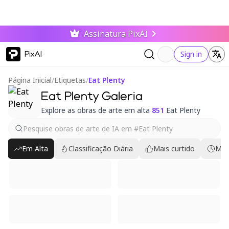
Assinatura PixAI
PixAI
Sign in
Página Inicial
/
Etiquetas
/
Eat Plenty
Eat Plenty Galeria
Explore as obras de arte em alta
851
Eat Plenty
Em Alta
Classificação Diária
Mais curtido
Mai