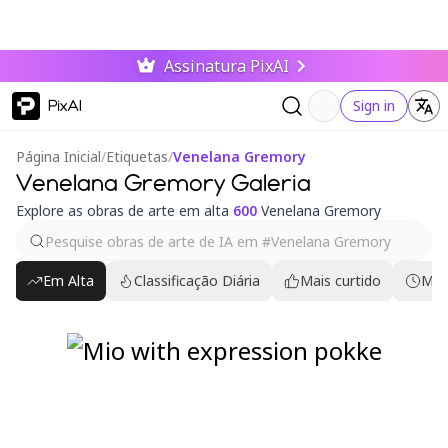
Assinatura PixAI
PixAI
Sign in
Página Inicial
/
Etiquetas
/
Venelana Gremory
Venelana Gremory Galeria
Explore as obras de arte em alta
600
Venelana Gremory
Em Alta
Classificação Diária
Mais curtido
Mai