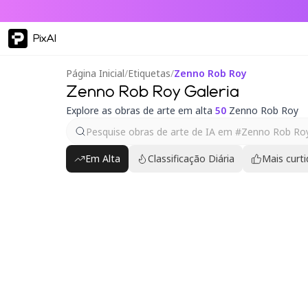
PixAI
Página Inicial
/
Etiquetas
/
Zenno Rob Roy
Zenno Rob Roy Galeria
Explore as obras de arte em alta
50
Zenno Rob Roy
Em Alta
Classificação Diária
Mais curt