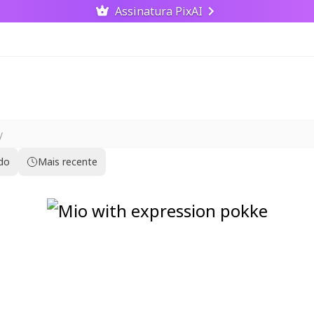
Assinatura PixAI
ido
Mais recente