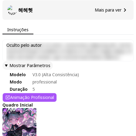
헤헤헷
Mais para ver
Instruções
Lorem ipsum dolor sit amet, consectetur adipiscing elit, sed do
Oculto pelo autor
eiusmod tempor incididunt ut labore et dolore magna aliqua. Ut
enim ad minim veniam, quis nostrud exercitation ullamco
laboris nisi ut aliquip ex ea commodo consequat. Duis aute irure
Mostrar Parâmetros
dolor in reprehenderit in voluptate velit esse cillum dolore eu
Modelo
V3.0 (Alta Consistência)
fugiat nulla pariatur. Excepteur sint occaecat cupidatat non
proident, sunt in culpa qui officia deserunt mollit anim id est
Modo
professional
laborum.
Duração
5
Animação Profissional
Quadro Inicial