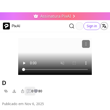
Assinatura PixAI
PixAI
Sign in
D
0
80
Publicado em Nov 6, 2025