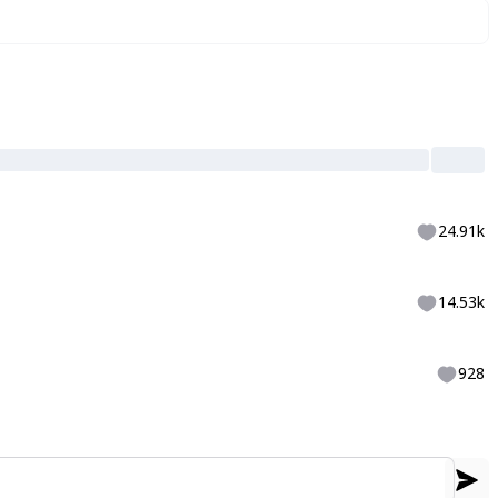
24.91k
14.53k
928