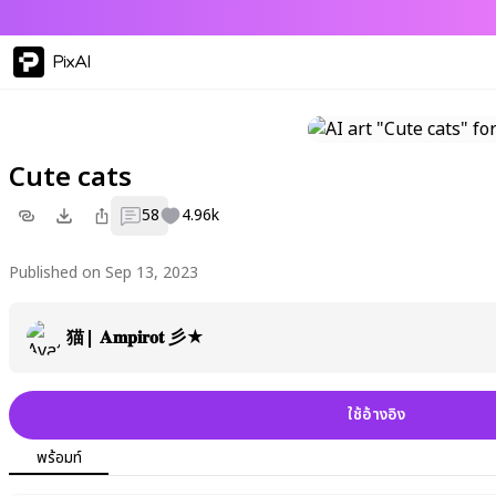
PixAI
Cute cats
58
4.96k
Published on Sep 13, 2023
猫| 𝐀𝐦𝐩𝐢𝐫𝐨𝐭 彡★
ใช้อ้างอิง
พร้อมท์