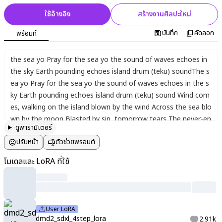
ใช้อ้างอิง
สร้างงานศิลปะใหม่
บันทึก
คัดลอก
พร้อมท์
the sea yo Pray for the sea yo the sound of waves echoes in
the sky Earth pounding echoes island drum (teku) soundThe s
ea yo Pray for the sea yo the sound of waves echoes in the s
ky Earth pounding echoes island drum (teku) sound Wind com
es
,
walking on the island blown by the wind Across the sea blo
wn by the moon Blasted by sin
,
tomorrow tears The never-en
ดูพารามิเตอร์
ding melody Waits for memories
,
a far-off sky Wind Blow
,
ligh
ปรับหน้า
ตัวช่วยพรอมต์
t wind Blow
,
destined rhythm echo on the earth Island drum
(teku) sound ~ Ko-dori ~ "The South WindBlown
,
wrinkling
,
ru
โมเดลและ LoRA ที่ใช้
mmer Part I" ["Let the truth be known
,
the donut screw Let's
talk about Heaven
,
whereby suppose fine law b worth smiling
Dschool hot Agu__)
User LoRA
dmd2_sdxl_4step_lora
2.91k