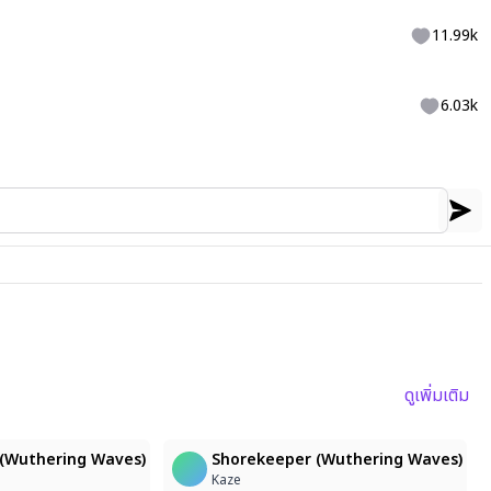
11.99k
6.03k
ดูเพิ่มเติม
3
3
(Wuthering Waves)
Shorekeeper (Wuthering Waves)
Kaze