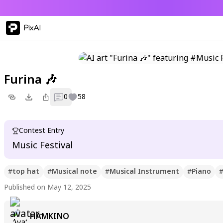
PixAI
Furina 🎶
0
58
Contest Entry
Music Festival
#
top hat
#
Musical note
#
Musical Instrument
#
Piano
Published on May 12, 2025
HAMKINO