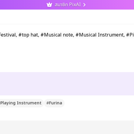
สมาชิก PixAI
#
Playing Instrument
#
Furina