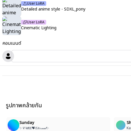
User LoRA
Detailed anime style - SDXL_pony
User LoRA
Cinematic Lighting
คอมเมนต์
รูปภาพคล้ายกัน
2
Sunday
S
✨𝒞𝒰𝑅𝐸💝𝐸𝓉𝑒𝓇𝓃𝒶𝓁✨
Ka