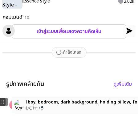
𝐄ssence 𝐒tyle
2.02k
คอมเมนต์
10
เข้าสู่ระบบเพื่อแสดงความคิดเห็น
กำลังโหลด
รูปภาพคล้ายกัน
ดูเพิ่มเติม
1
1boy, solo, looking at viewer, handsome, mature, blond
1boy, solo, looking at viewer, handsome, mature, blon
1boy, bedroom, dark background, holding pillow, foc
kanaa
kanaa
おむれつ🐣