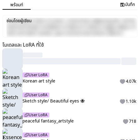
บันทึก
พร้อมท์
Lorem ipsum dolor sit amet, consectetur adipiscing elit, sed do
ซ่อนโดยผู้เขียน
eiusmod tempor incididunt ut labore et dolore magna aliqua. Ut
enim ad minim veniam, quis nostrud exercitation ullamco
laboris nisi ut aliquip ex ea commodo consequat. Duis aute irure
โมเดลและ LoRA ที่ใช้
dolor in reprehenderit in voluptate velit esse cillum dolore eu
fugiat nulla pariatur. Excepteur sint occaecat cupidatat non
proident, sunt in culpa qui officia deserunt mollit anim id est
laborum.
User LoRA
Korean art style
4.07k
User LoRA
Sketch style/ Beautiful eyes 🐝
1.10k
User LoRA
peaceful fantasy_artstyle
718
User LoRA