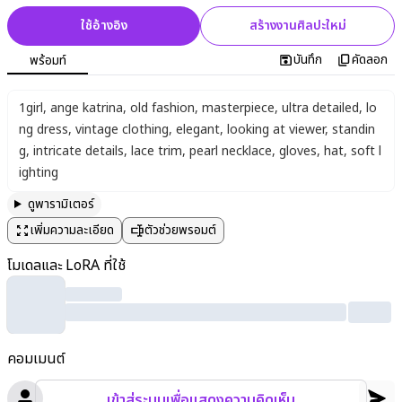
ใช้อ้างอิง
สร้างงานศิลปะใหม่
บันทึก
คัดลอก
พร้อมท์
1girl
,
ange katrina
,
old fashion
,
masterpiece
,
ultra detailed
,
lo
ng dress
,
vintage clothing
,
elegant
,
looking at viewer
,
standin
g
,
intricate details
,
lace trim
,
pearl necklace
,
gloves
,
hat
,
soft l
ighting
ดูพารามิเตอร์
เพิ่มความละเอียด
ตัวช่วยพรอมต์
โมเดลและ LoRA ที่ใช้
คอมเมนต์
เข้าสู่ระบบเพื่อแสดงความคิดเห็น