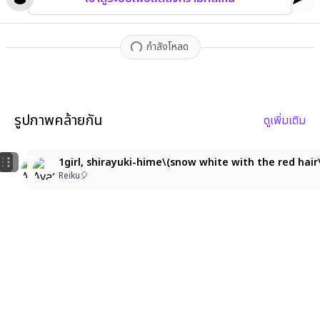
กำลังโหลด
รูปภาพคล้ายกัน
ดูเพิ่มเติม
1
1
1girl, shirayuki\(snow white with the red hair\), maste
eris greyrat\(mushoku tensei\), 1girl, solo, breasts,
1girl, shirayuki-hime\(snow white with the red hair\
Reiku🎈
Oguri fan
Reiku🎈