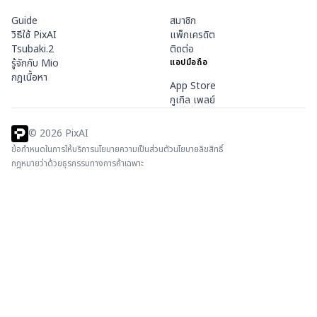
Guide
สมาชิก
วิธีใช้ PixAI
แพ็กเครดิต
Tsubaki.2
ติดต่อ
รู้จักกับ Mio
แอปมือถือ
กฎเนื้อหา
App Store
กูเกิล เพลย์
©
2026
PixAI
ข้อกำหนดในการให้บริการ
นโยบายความเป็นส่วนตัว
นโยบายลิขสิทธิ์
กฎหมายว่าด้วยธุรกรรมทางการค้าเฉพาะ