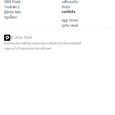
วิธีใช้ PixAI
แพ็กเครดิต
Tsubaki.2
ติดต่อ
รู้จักกับ Mio
แอปมือถือ
กฎเนื้อหา
App Store
กูเกิล เพลย์
©
2026
PixAI
ข้อกำหนดในการให้บริการ
นโยบายความเป็นส่วนตัว
นโยบายลิขสิทธิ์
กฎหมายว่าด้วยธุรกรรมทางการค้าเฉพาะ