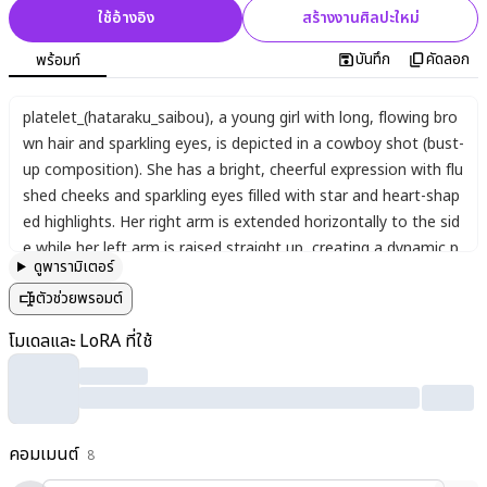
ใช้อ้างอิง
สร้างงานศิลปะใหม่
บันทึก
คัดลอก
พร้อมท์
platelet_(hataraku_saibou)
,
a young girl with long
,
flowing bro
wn hair and sparkling eyes
,
is depicted in a cowboy shot (bust-
up composition). She has a bright
,
cheerful expression with flu
shed cheeks and sparkling eyes filled with star and heart-shap
ed highlights. Her right arm is extended horizontally to the sid
e while her left arm is raised straight up
,
creating a dynamic p
ดูพารามิเตอร์
ose. She wears a white dress with a red cross emblem
,
symbo
ตัวช่วยพรอมต์
lizing her role as a platelet. The background is filled with sparkl
ing effects and floating symbols (stars and hearts)
,
enhancing
โมเดลและ LoRA ที่ใช้
her cute and energetic appearance. The composition is wide a
nd horizontal (5:3 aspect ratio)
,
shot from a slightly high angle
to emphasize her playful pose. Her chestnut-colored lips are sl
ightly parted in a happy smile
,
and her entire figure radiates y
คอมเมนต์
outhful vibrancy.
8