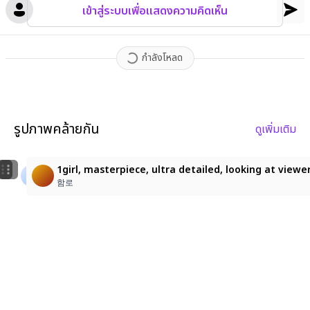
เข้าสู่ระบบเพื่อแสดงความคิดเห็น
กำลังโหลด
รูปภาพคล้ายกัน
ดูเพิ่มเติม
1
1girl, masterpiece, ultra detailed, looking at viewer,
長瀬日和の笑顔と魅力
1girl, masterpiece, ultra detailed, looking at viewer
나여
エルアール
함로