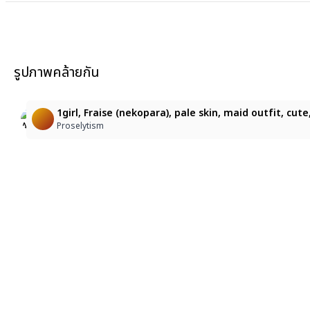
รูปภาพคล้ายกัน
11
1
ロイヤルメイドの小悪魔ふわふわ猫耳ちゃん
Neon maid
1girl, Fraise (nekopara), pale skin, maid outfit, cu
蝶霞桜
Bossman Comanderandchief
Proselytism