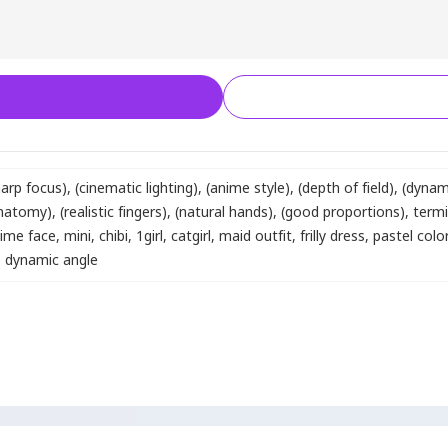
harp focus)
,
(cinematic lighting)
,
(anime style)
,
(depth of field)
,
(dynam
anatomy)
,
(realistic fingers)
,
(natural hands)
,
(good proportions)
,
term
ime face
,
mini
,
chibi
,
1girl
,
catgirl
,
maid outfit
,
frilly dress
,
pastel colo
,
dynamic angle