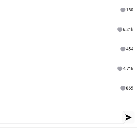
150
6.21k
454
4.71k
865