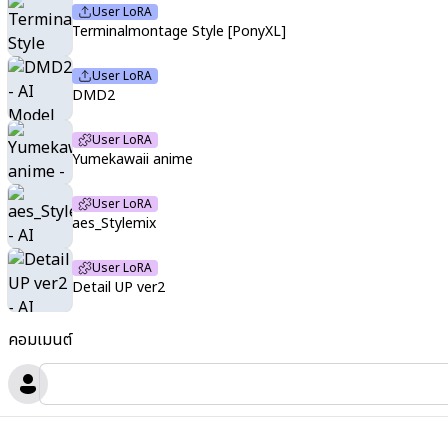
User LoRA
Terminalmontage Style [PonyXL]
User LoRA
DMD2
User LoRA
Yumekawaii anime
User LoRA
aes_Stylemix
User LoRA
Detail UP ver2
คอมเมนต์