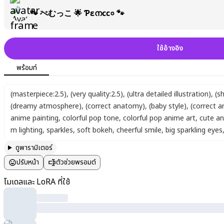
🐾 ぺむっこ 🌟 Ƥεനсс० 🐾
ใช้อ้างอิง
พร้อมท์
(masterpiece:2.5)
,
(very quality:2.5)
,
(ultra detailed illustration)
,
(s
(dreamy atmosphere)
,
(correct anatomy)
,
(baby style)
,
(correct 
anime painting
,
colorful pop tone
,
colorful pop anime art
,
cute an
m lighting
,
sparkles
,
soft bokeh
,
cheerful smile
,
big sparkling eyes
ดูพารามิเตอร์
ปรับหน้า
ตัวช่วยพรอมต์
โมเดลและ LoRA ที่ใช้