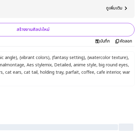
ดูเพิ่มเติม
สร้างงานศิลปะใหม่
บันทึก
คัดลอก
ic angle)
,
(vibrant colors)
,
(fantasy setting)
,
(watercolor texture)
,
inalmontage
,
Aes stylemix
,
Detailed
,
anime style
,
big round eyes
,
rs
,
cat ears
,
cat tail
,
holding tray
,
parfait
,
coffee
,
cafe interior
,
war