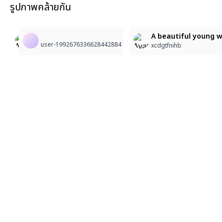
รูปภาพคล้ายกัน
1
1
眠いけど行くわ
Enchanting Blonde with Green Eyes
A beautiful young wo
user-1992676336628442884
Himi OKA
Alen Marihual
xcdgtfnihb