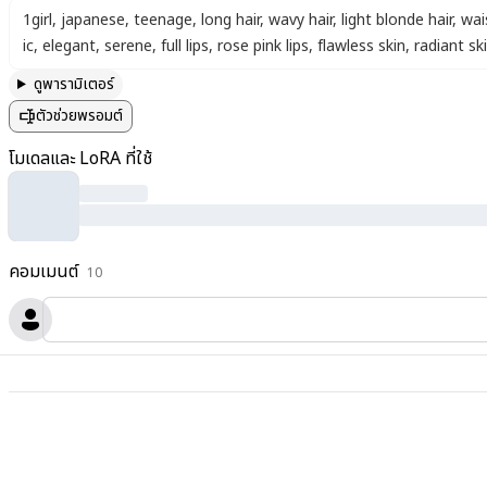
1girl
,
japanese
,
teenage
,
long hair
,
wavy hair
,
light blonde hair
,
wai
ic
,
elegant
,
serene
,
full lips
,
rose pink lips
,
flawless skin
,
radiant sk
ดูพารามิเตอร์
ตัวช่วยพรอมต์
โมเดลและ LoRA ที่ใช้
คอมเมนต์
10