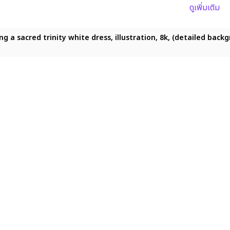
ดูเพิ่มเติม
g a sacred trinity white dress, illustration, 8k, (detailed bac