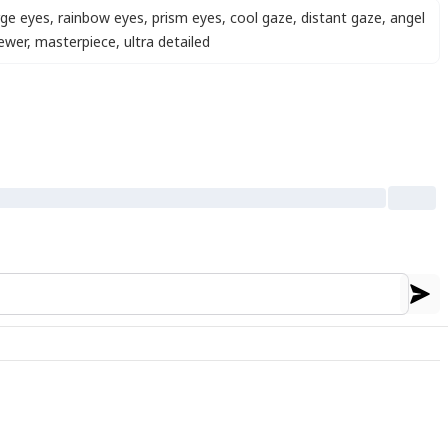
rge eyes
,
rainbow eyes
,
prism eyes
,
cool gaze
,
distant gaze
,
angel
iewer
,
masterpiece
,
ultra detailed