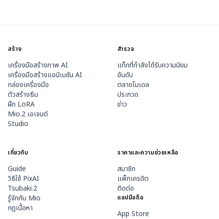
สร้าง
สำรวจ
เครื่องมือสร้างภาพ AI
แท็กที่กำลังได้รับความนิยม
เครื่องมือสร้างแอนิเมชัน AI
อันดับ
กล่องเครื่องมือ
ตลาดโมเดล
ตัวสร้างธีม
ประกวด
ฝึก LoRA
ข่าว
Mio.2 เอเจนต์
Studio
เกี่ยวกับ
ราคาและความช่วยเหลือ
Guide
สมาชิก
วิธีใช้ PixAI
แพ็กเครดิต
Tsubaki.2
ติดต่อ
รู้จักกับ Mio
แอปมือถือ
กฎเนื้อหา
App Store