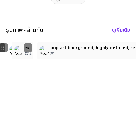
รูปภาพคล้ายกัน
ดูเพิ่มเติม
5
7
pop art background, highly detailed, refined lineart, 
pop art background, highly detailed, refined lineart,
🔫
pop art background, highly detailed, ref
灰
灰
ぽよ
灰