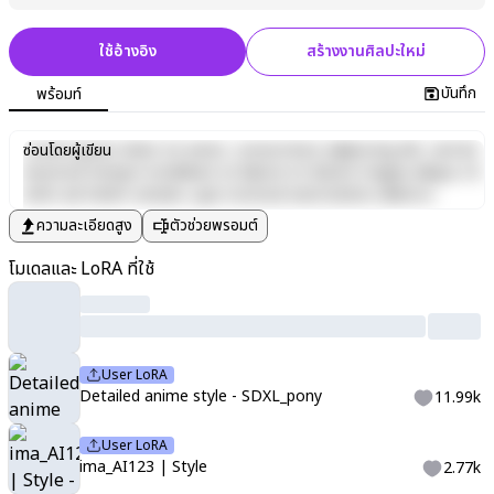
ใช้อ้างอิง
สร้างงานศิลปะใหม่
บันทึก
พร้อมท์
Lorem ipsum dolor sit amet, consectetur adipiscing elit, sed do
ซ่อนโดยผู้เขียน
eiusmod tempor incididunt ut labore et dolore magna aliqua. Ut
enim ad minim veniam, quis nostrud exercitation ullamco
laboris nisi ut aliquip ex ea commodo consequat. Duis aute irure
ความละเอียดสูง
ตัวช่วยพรอมต์
dolor in reprehenderit in voluptate velit esse cillum dolore eu
fugiat nulla pariatur. Excepteur sint occaecat cupidatat non
โมเดลและ LoRA ที่ใช้
proident, sunt in culpa qui officia deserunt mollit anim id est
laborum.
User LoRA
Detailed anime style - SDXL_pony
11.99k
User LoRA
ima_AI123 | Style
2.77k