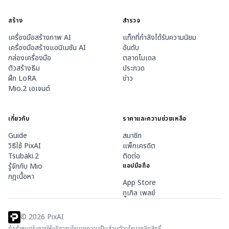
สร้าง
สำรวจ
เครื่องมือสร้างภาพ AI
แท็กที่กำลังได้รับความนิยม
เครื่องมือสร้างแอนิเมชัน AI
อันดับ
กล่องเครื่องมือ
ตลาดโมเดล
ตัวสร้างธีม
ประกวด
ฝึก LoRA
ข่าว
Mio.2 เอเจนต์
เกี่ยวกับ
ราคาและความช่วยเหลือ
Guide
สมาชิก
วิธีใช้ PixAI
แพ็กเครดิต
Tsubaki.2
ติดต่อ
รู้จักกับ Mio
แอปมือถือ
กฎเนื้อหา
App Store
กูเกิล เพลย์
©
2026
PixAI
ข้อกำหนดในการให้บริการ
นโยบายความเป็นส่วนตัว
นโยบายลิขสิทธิ์