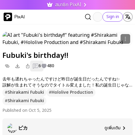
สมาชิก PixAI
PixAI
Sign in
Fubuki's birthday!!
6
480
去年も遅れちゃったんですけど昨日が誕生日だったんですね✨️
誤解が生まれてそうなのでタイトル変えました！私の誕生日じゃな
いですよぉ フブキさんのことです✨️
#
Shirakami Fubuki
#
Hololive Production
#
Shirakami Fubuki
Published on Oct 5, 2025
ピカ
ดูเพิ่มเติม