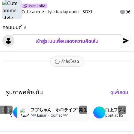
User LoRA
Cute anime-style background - SDXL
96
คอมเมนต์
6
เข้าสู่ระบบเพื่อแสดงความคิดเห็น
กำลังโหลด
รูปภาพคล้ายกัน
ดูเพิ่มเติม
7
3
10
10
フブキ
白上フブキ
フブちゃん ホロライブ1期生
白上フブキ
KingSalmon
ソフト
༺ Lunar ⌯ Comet ༻
pontiac RS