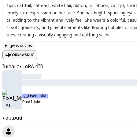
1girl
,
cat tail
,
cat ears
,
white hair
,
ribbon
,
tail ribbon
,
cat girl
,
short
emely cute expression on her face. She has bright
,
sparkling eyes
ts
,
adding to the vibrant and lively feel. She wears a colorful
,
casu
s
,
soft gradients
,
and playful elements like floating bubbles or spa
lines
,
creating a visually engaging and uplifting scene.
ดูพารามิเตอร์
ตัวช่วยพรอมต์
โมเดลและ LoRA ที่ใช้
User LoRA
PixAI_Mio
คอมเมนต์