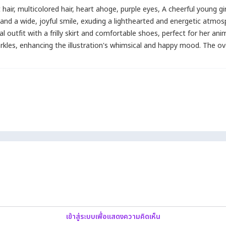
 hair
,
multicolored hair
,
heart ahoge
,
purple eyes
,
A cheerful young gir
 and a wide
,
joyful smile
,
exuding a lighthearted and energetic atmosph
al outfit with a frilly skirt and comfortable shoes
,
perfect for her ani
rkles
,
enhancing the illustration's whimsical and happy mood. The over
เข้าสู่ระบบเพื่อแสดงความคิดเห็น