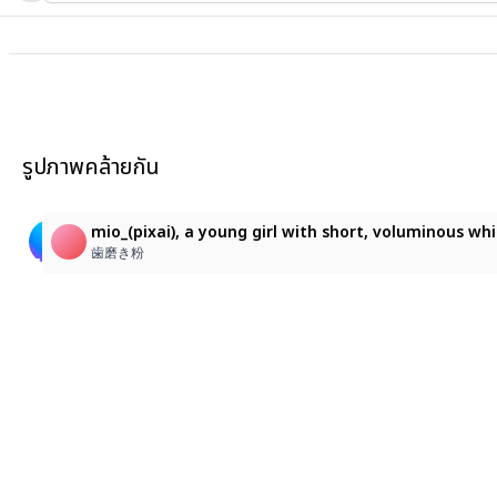
รูปภาพคล้ายกัน
1
19
Mio
mio_(pixai), a young girl with short, voluminous wh
Black Nefara
いちご
歯磨き粉