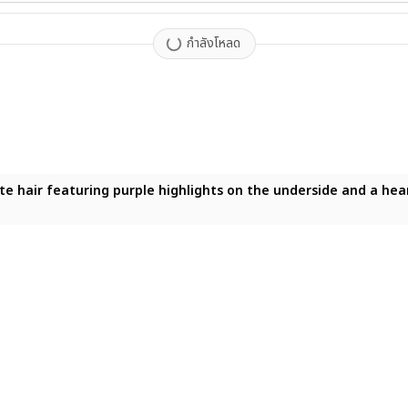
กำลังโหลด
ite hair featuring purple highlights on the underside and a he