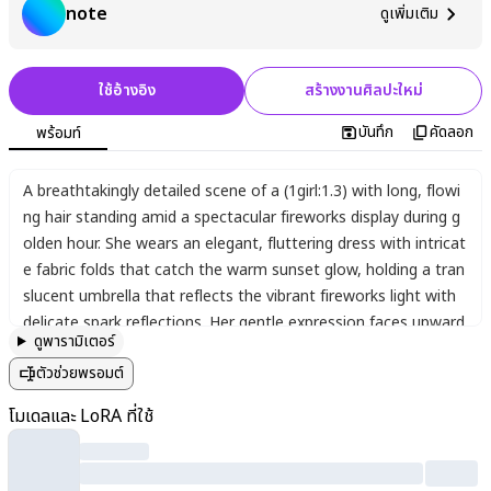
note
ดูเพิ่มเติม
ใช้อ้างอิง
สร้างงานศิลปะใหม่
บันทึก
คัดลอก
พร้อมท์
A breathtakingly detailed scene of a (1girl:1.3) with long
,
flowi
ng hair standing amid a spectacular fireworks display during g
olden hour. She wears an elegant
,
fluttering dress with intricat
e fabric folds that catch the warm sunset glow
,
holding a tran
slucent umbrella that reflects the vibrant fireworks light with
delicate spark reflections. Her gentle expression faces upward
ดูพารามิเตอร์
toward the glowing sky
,
eyes filled with luminous reflections o
ตัวช่วยพรอมต์
f the spectacle above. The amber and golden color palette cr
eates a magical ambiance
,
with dynamic light particles and s
โมเดลและ LoRA ที่ใช้
moke trails from fireworks filling the air. Her skin has a realisti
c
,
warm glow with perfect lighting transitions and ultra-detaile
d textures
,
from fine strands of hair to subtle facial details sh