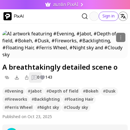
สมาชิก PixAI
PixAI
Sign in
A breathtakingly detailed scene o
0
143
#
Evening
#
Jabot
#
Depth of field
#
Bokeh
#
Dusk
#
Fireworks
#
Backlighting
#
Floating Hair
#
Ferris Wheel
#
Night sky
#
Cloudy sky
Published on Oct 23, 2025