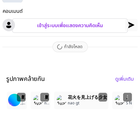
owing a soft smile. The background features a radiant horizon
คอมเมนต์
with shimmering clouds and warm haze
,
using deep contrast li
ghting to highlight the subject while maintaining a dreamlike
,
เข้าสู่ระบบเพื่อแสดงความคิดเห็น
cinematic composition. The scene balances photorealistic ren
dering with slight painterly effects
,
featuring precise anatomy
and proportional structure while creating an immersive
,
emoti
กำลังโหลด
onal scenery full of warmth and tranquility.
รูปภาพคล้ายกัน
ดูเพิ่มเติม
6
4
5
1
夏祭り
夏の夜空を彩る花火と少女
花火を見上げる少女
。
ふうりん
nao gt
nao gt
S N