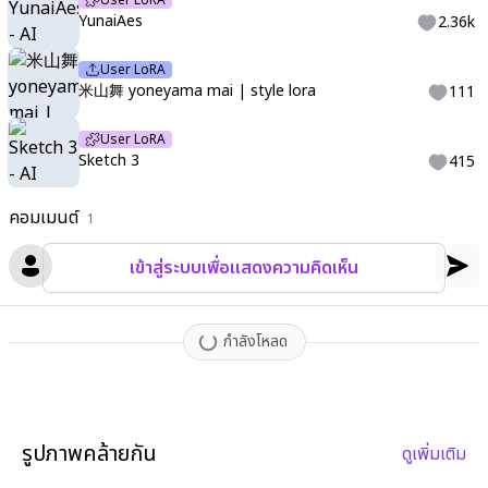
User LoRA
YunaiAes
2.36k
User LoRA
米山舞 yoneyama mai | style lora
111
User LoRA
Sketch 3
415
คอมเมนต์
1
เข้าสู่ระบบเพื่อแสดงความคิดเห็น
กำลังโหลด
รูปภาพคล้ายกัน
ดูเพิ่มเติม
4
2
1
6