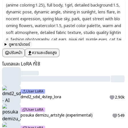
(anime coloring:1.25)
,
full body
,
1girl
,
detailed background:1.5
,
dynamic pose
,
dynamic angle
,
shining in sunlight
,
lens flare
,
in
nocent expression
,
spring blue sky
,
park
,
quiet street with blo
oming flowers
,
watercolor:1.5
,
pastel color palette
,
warm and
soft atmosphere
,
detailed fabric texture
,
studio quality lightin
g
,
fashion photography
,
cat ears
,
pixai girl
,
purple eyes
,
cat tai
ดูพารามิเตอร์
l
,
smile
,
cute pose
,
one eye closed
,
open mouth
,
soft natural
ปรับหน้า
ความละเอียดสูง
makeup
,
pink cheeks
,
pearl hair clip
,
looking at viewer
,
low twi
ntails
,
hair ornament
,
ribbon hair ornament
,
heart ahoge
,
twin
โมเดลและ LoRA ที่ใช้
braids
,
white hair
,
wavy hair in a loose half-up
,
soft casual fem
inine outfit
,
fluffy cream cardigan over a white lace blouse
,
hig
h-waisted pleated skirt in dusty pink
,
sheer tights
,
and brown l
oafers with ribbons
,
delicate gold accessories
,
small leather s
User LoRA
houlder bag
,
((vivid background))
,
maerAes
,
delicate lines
,
fine
dmd2_sdxl_4step_lora
2.90k
details
,
soft shading
,
graceful
,
whimsical
,
dreamy atmospher
e
,
thin outline
,
mysterious ambiance
,
soft textures
,
gentle ba
User LoRA
ckgro
,
shuluo
,
Sketch Style
,
clean lines
,
black lines
,
vivid color
posuka demizu_artstyle (experimental)
549
s
,
best quality
,
lineart
,
sketch
,
anime coloring