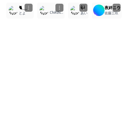
🐈⸒⸒⸒⸒
🐱
夜絆ニウ
ChiRINaTU.
とよ
あい
佐藤三玖