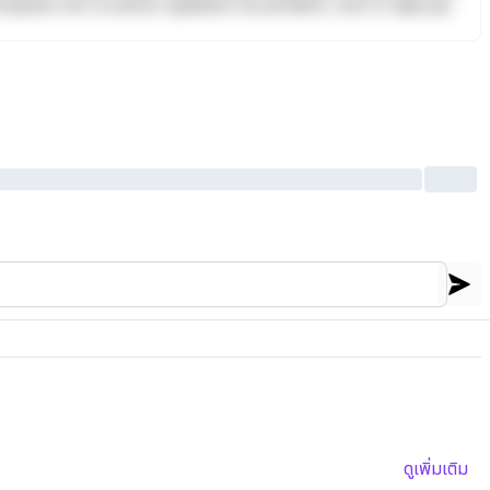
Excepteur sint occaecat cupidatat non proident, sunt in culpa qui
ดูเพิ่มเติม