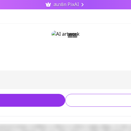
สมาชิก PixAI
iusmod tempor incididunt ut labore et dolore magna aliqua. Ut enim a