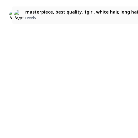
2
4
masterpiece, best quality, 1girl, white hair, long hair
1girl, white socks, solo, long hair, blushing, animal 
masterpiece, best quality, 1girl, white hair, long ha
revels
sdsf asd
revels