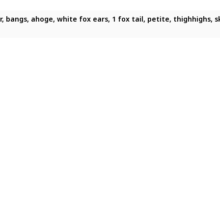
, bangs, ahoge, white fox ears, 1 fox tail, petite, thighhighs, s
ears, jewelry, white hair, yellow eyes, crown braid, braids, earr
ir, bangs, ahoge, white fox ears, 1 fox tail, petite, thighhighs,