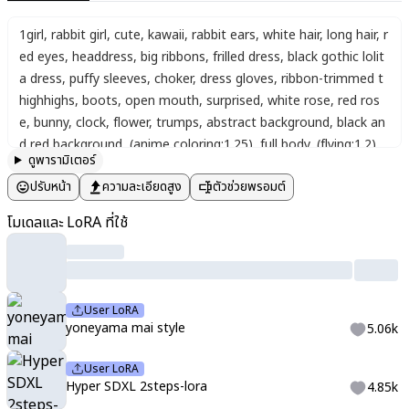
1girl
,
rabbit girl
,
cute
,
kawaii
,
rabbit ears
,
white hair
,
long hair
,
r
ed eyes
,
headdress
,
big ribbons
,
frilled dress
,
black gothic lolit
a dress
,
puffy sleeves
,
choker
,
dress gloves
,
ribbon-trimmed t
highhighs
,
boots
,
open mouth
,
surprised
,
white rose
,
red ros
e
,
bunny
,
clock
,
flower
,
trumps
,
abstract background
,
black an
d red background
,
(anime coloring:1.25)
,
full body
,
(flying:1.2)
,
ดูพารามิเตอร์
(floating:1.2)
,
(from below:1.2)
,
looking at viewer
,
masterpiece
,
ปรับหน้า
ความละเอียดสูง
ตัวช่วยพรอมต์
ultra detailed
,
delicate lines
,
fine details
,
soft shading
,
gracefu
l
,
whimsical
,
dreamy atmosphere
,
thin outline
,
mysterious am
โมเดลและ LoRA ที่ใช้
biance
,
soft textures
,
gentle background
,
shuluo
,
sketch style
,
clean lines
,
black lines
,
vivid colors
,
(watercolor:1.25)
,
1girl
,
sol
o
,
looking at viewer
,
dark blue
,
white
,
elegant fantasy woman
standing on a snowy hill under the northern lights
,
wearing a l
User LoRA
ong flowing icy-blue gown made of layered chiffon and silk
,
sil
yoneyama mai style
5.06k
ver embroidery in snowflake patterns
,
a white fur stole drape
d over her shoulders
,
crystal earrings shaped like icicles
,
silver
User LoRA
tiara with blue gemstones
,
long wavy platinum-blonde hair ge
Hyper SDXL 2steps-lora
4.85k
ntly flowing in the wind
,
pale skin with a soft blue glow
,
delicat