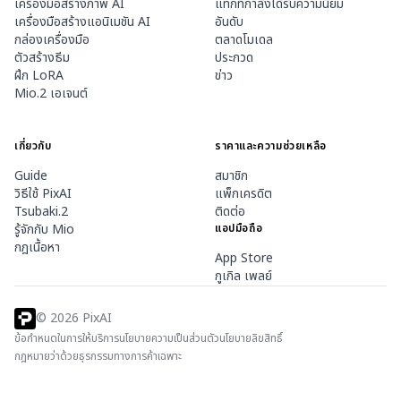
เครื่องมือสร้างภาพ AI
แท็กที่กำลังได้รับความนิยม
เครื่องมือสร้างแอนิเมชัน AI
อันดับ
กล่องเครื่องมือ
ตลาดโมเดล
ตัวสร้างธีม
ประกวด
ฝึก LoRA
ข่าว
Mio.2 เอเจนต์
เกี่ยวกับ
ราคาและความช่วยเหลือ
Guide
สมาชิก
วิธีใช้ PixAI
แพ็กเครดิต
Tsubaki.2
ติดต่อ
รู้จักกับ Mio
แอปมือถือ
กฎเนื้อหา
App Store
กูเกิล เพลย์
©
2026
PixAI
ข้อกำหนดในการให้บริการ
นโยบายความเป็นส่วนตัว
นโยบายลิขสิทธิ์
กฎหมายว่าด้วยธุรกรรมทางการค้าเฉพาะ