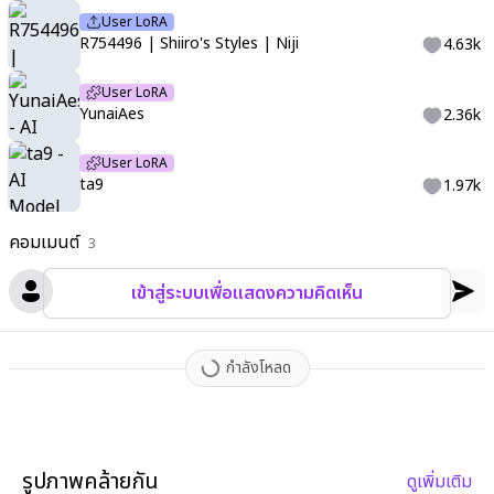
User LoRA
e gloves made of lace
,
holding a translucent staff of ice with
R754496 | Shiiro's Styles | Niji
4.63k
a glowing blue gem at the top
,
snowflakes swirling around he
r
,
soft aurora light reflecting on her dress
,
cinematic lighting
,
h
User LoRA
igh-detail
,
8k fantasy illustration
,
masterpiece
,
ethereal atmo
YunaiAes
2.36k
sphere
,
castle silhouette
,
(((dynamic angle, fantasy backgroun
d)))
,
(((dynamic pose, dynamic angle, abstract background, pol
User LoRA
ka dot background, from below)))
,
maerAes
,
yoneyama mai
,
y
ta9
1.97k
oneyama mai
,
1girl
,
solo
,
looking at viewer
,
blurry
,
chromatic a
berration
,
portrait
,
close-up
,
Yecangshu
,
clear regulus
,
xiaoma
คอมเมนต์
3
o
,
homura2414
,
blinklikeer
,
sudong Tangyuan
,
shuangbatian
,
b
lackwiwi
,
寻然
,
lin_qing(phosphorus_1104)
,
yeej Chan
,
tandouji
เข้าสู่ระบบเพื่อแสดงความคิดเห็น
(machine)
,
GLUTTON
,
linghuizi
,
niukoukouzi
,
nineV
,
juri (tansan
80mb)
,
rella
,
qingming tiaohetu
,
mento
กำลังโหลด
รูปภาพคล้ายกัน
ดูเพิ่มเติม