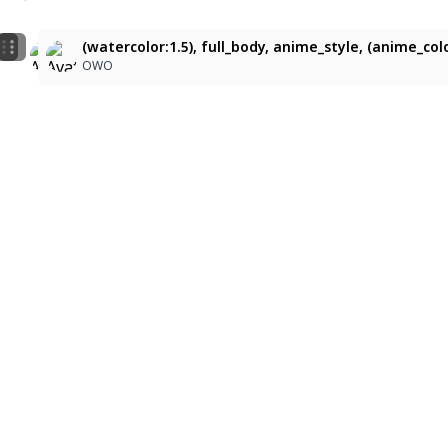
1
2
(watercolor:1.5), full_body, anime_style, (anime_color
fairy-tale atmosphere, soft focus, pastel illustration
(watercolor:1.5), full_body, anime_style, (anime_col
OWO
のぞみ
OWO