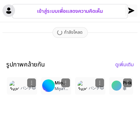
เข้าสู่ระบบเพื่อแสดงความคิดเห็น
กำลังโหลด
รูปภาพคล้ายกัน
ดูเพิ่มเติม
1
2
4
1
Mioへ、お誕生日おめでとう♡
Pink
パンチ🐱
パンチ🐱
MiyaYufei
華