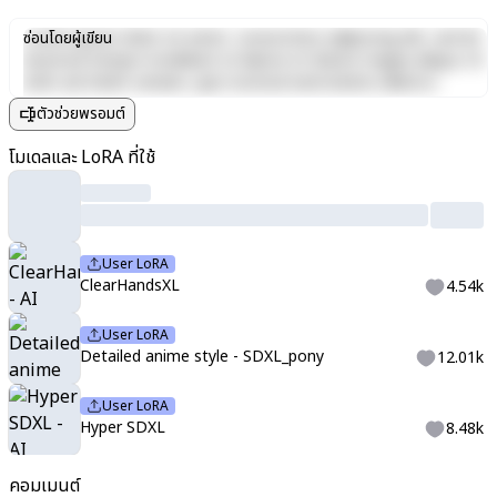
Lorem ipsum dolor sit amet, consectetur adipiscing elit, sed do
ซ่อนโดยผู้เขียน
eiusmod tempor incididunt ut labore et dolore magna aliqua. Ut
enim ad minim veniam, quis nostrud exercitation ullamco
laboris nisi ut aliquip ex ea commodo consequat. Duis aute irure
ตัวช่วยพรอมต์
dolor in reprehenderit in voluptate velit esse cillum dolore eu
fugiat nulla pariatur. Excepteur sint occaecat cupidatat non
โมเดลและ LoRA ที่ใช้
proident, sunt in culpa qui officia deserunt mollit anim id est
laborum.
User LoRA
ClearHandsXL
4.54k
User LoRA
Detailed anime style - SDXL_pony
12.01k
User LoRA
Hyper SDXL
8.48k
คอมเมนต์