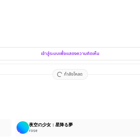
เข้าสู่ระบบเพื่อแสดงความคิดเห็น
กำลังโหลด
5
夜空の少女：星降る夢
rose