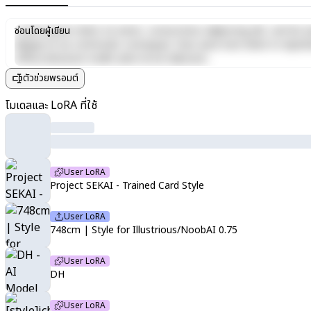
Lorem ipsum dolor sit amet, consectetur adipiscing elit, sed do e
ซ่อนโดยผู้เขียน
aliquip ex ea commodo consequat. Duis aute irure dolor in reprehen
officia deserunt mollit anim id est laborum.
ตัวช่วยพรอมต์
โมเดลและ LoRA ที่ใช้
User LoRA
Project SEKAI - Trained Card Style
User LoRA
748cm | Style for Illustrious/NoobAI 0.75
User LoRA
DH
User LoRA