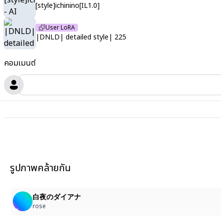
[style]ichinino[IL1.0]
User LoRA
|DNLD| detailed style| 225
คอมเมนต์
รูปภาพคล้ายกัน
白夜のダイアナ
rose