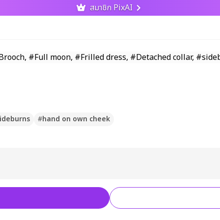
สมาชิก PixAI
ideburns
#
hand on own cheek