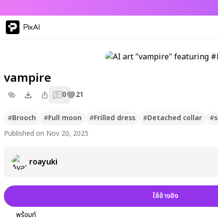
PixAI
vampire
0
21
#
Brooch
#
Full moon
#
Frilled dress
#
Detached collar
#
s
Published on Nov 20, 2025
roayuki
ใช้อ้างอิง
พร้อมท์