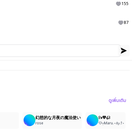
155
87
ดูเพิ่มเติม
6
5
6
幻想的な月夜の魔法使い
꒰ঌ💜໒꒱
rose
♡⑅̥Maru.⋆𝜗𝜚.†⋆