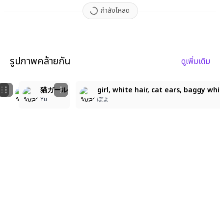
กำลังโหลด
รูปภาพคล้ายกัน
ดูเพิ่มเติม
7
9
5
親友✨️
猫ガール
girl, white hair, cat ears, baggy w
✧*꒰ঌ かれん ໒꒱*✧
かな🦊
Yu
ぽよ