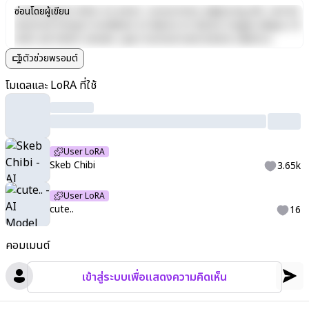
Lorem ipsum dolor sit amet, consectetur adipiscing elit, sed do
ซ่อนโดยผู้เขียน
eiusmod tempor incididunt ut labore et dolore magna aliqua. Ut
enim ad minim veniam, quis nostrud exercitation ullamco
laboris nisi ut aliquip ex ea commodo consequat. Duis aute irure
ตัวช่วยพรอมต์
dolor in reprehenderit in voluptate velit esse cillum dolore eu
fugiat nulla pariatur. Excepteur sint occaecat cupidatat non
โมเดลและ LoRA ที่ใช้
proident, sunt in culpa qui officia deserunt mollit anim id est
laborum.
User LoRA
Skeb Chibi
3.65k
User LoRA
cute..
16
คอมเมนต์
เข้าสู่ระบบเพื่อแสดงความคิดเห็น