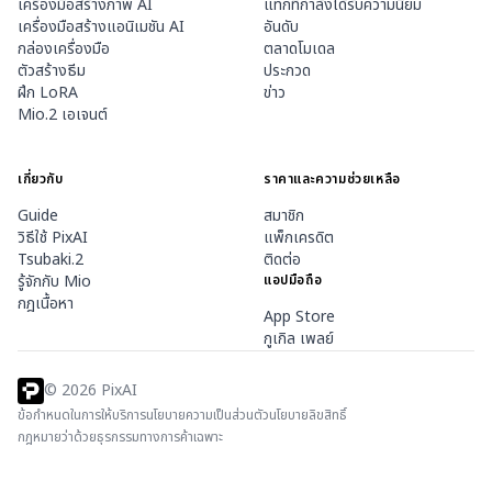
เครื่องมือสร้างภาพ AI
แท็กที่กำลังได้รับความนิยม
เครื่องมือสร้างแอนิเมชัน AI
อันดับ
กล่องเครื่องมือ
ตลาดโมเดล
ตัวสร้างธีม
ประกวด
ฝึก LoRA
ข่าว
Mio.2 เอเจนต์
เกี่ยวกับ
ราคาและความช่วยเหลือ
Guide
สมาชิก
วิธีใช้ PixAI
แพ็กเครดิต
Tsubaki.2
ติดต่อ
รู้จักกับ Mio
แอปมือถือ
กฎเนื้อหา
App Store
กูเกิล เพลย์
©
2026
PixAI
ข้อกำหนดในการให้บริการ
นโยบายความเป็นส่วนตัว
นโยบายลิขสิทธิ์
กฎหมายว่าด้วยธุรกรรมทางการค้าเฉพาะ