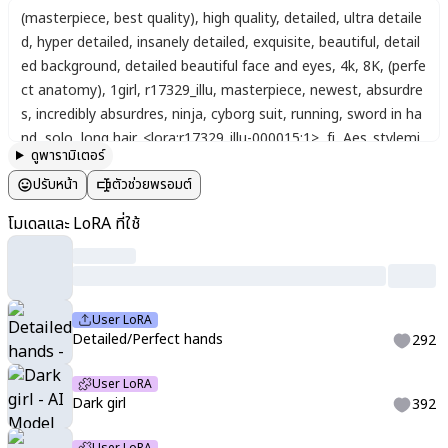
(masterpiece, best quality)
,
high quality
,
detailed
,
ultra detaile
d
,
hyper detailed
,
insanely detailed
,
exquisite
,
beautiful
,
detail
ed background
,
detailed beautiful face and eyes
,
4k
,
8K
,
(perfe
ct anatomy)
,
1girl
,
r17329_illu
,
masterpiece
,
newest
,
absurdre
s
,
incredibly absurdres
,
ninja
,
cyborg suit
,
running
,
sword in ha
nd
,
solo
,
long hair
,
<lora:r17329_illu-000015:1>
,
fi
,
Aes_stylemi
ดูพารามิเตอร์
x
,
oni mask
,
cyborg suit
,
purple hair
ปรับหน้า
ตัวช่วยพรอมต์
โมเดลและ LoRA ที่ใช้
User LoRA
Detailed/Perfect hands
292
User LoRA
Dark girl
392