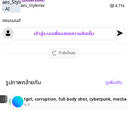
User LoRA
aes_Stylemix
4.71k
คอมเมนต์
เข้าสู่ระบบเพื่อแสดงความคิดเห็น
กำลังโหลด
รูปภาพคล้ายกัน
ดูเพิ่มเติม
2
1girl, masterpiece, best quality, ultra-detailed, ani
1girl, corruption, full-body shot, cyberpunk, mecha
五月雨ハヤシ
blue niga
らり