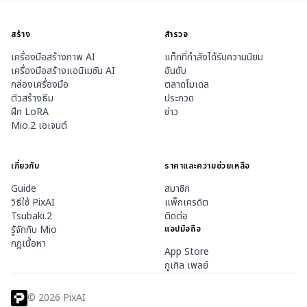
สร้าง
สำรวจ
เครื่องมือสร้างภาพ AI
แท็กที่กำลังได้รับความนิยม
เครื่องมือสร้างแอนิเมชัน AI
อันดับ
กล่องเครื่องมือ
ตลาดโมเดล
ตัวสร้างธีม
ประกวด
ฝึก LoRA
ข่าว
Mio.2 เอเจนต์
เกี่ยวกับ
ราคาและความช่วยเหลือ
Guide
สมาชิก
วิธีใช้ PixAI
แพ็กเครดิต
Tsubaki.2
ติดต่อ
รู้จักกับ Mio
แอปมือถือ
กฎเนื้อหา
App Store
กูเกิล เพลย์
©
2026
PixAI