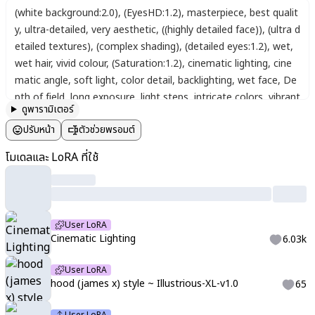
(white background:2.0)
,
(EyesHD:1.2)
,
masterpiece
,
best qualit
y
,
ultra-detailed
,
very aesthetic
,
((highly detailed face))
,
(ultra d
etailed textures)
,
(complex shading)
,
(detailed eyes:1.2)
,
wet
,
wet hair
,
vivid colour
,
(Saturation:1.2)
,
cinematic lighting
,
cine
matic angle
,
soft light
,
color detail
,
backlighting
,
wet face
,
De
pth of field
,
long exposure
,
light steps
,
intricate colors
,
vibrant
ดูพารามิเตอร์
colors
,
depth of field
,
blurry background
,
blush
,
nitocris (fate)
,
ปรับหน้า
ตัวช่วยพรอมต์
jewelry
,
dark-skinned female
,
hoop earrings
,
dark skin
,
hair tub
es
,
very long hair
,
low-tied long hair
,
animal ears
,
staff
,
long ha
โมเดลและ LoRA ที่ใช้
ir
,
facepaint
,
hairband
,
sidelocks
,
earrings
,
jackal ears
,
navel
,
br
acelet
,
from below
,
various facial expressions
User LoRA
Cinematic Lighting
6.03k
User LoRA
hood (james x) style ~ Illustrious-XL-v1.0
65