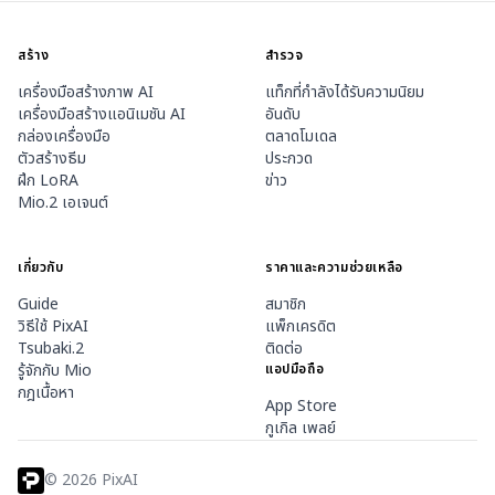
สร้าง
สำรวจ
เครื่องมือสร้างภาพ AI
แท็กที่กำลังได้รับความนิยม
เครื่องมือสร้างแอนิเมชัน AI
อันดับ
กล่องเครื่องมือ
ตลาดโมเดล
ตัวสร้างธีม
ประกวด
ฝึก LoRA
ข่าว
Mio.2 เอเจนต์
เกี่ยวกับ
ราคาและความช่วยเหลือ
Guide
สมาชิก
วิธีใช้ PixAI
แพ็กเครดิต
Tsubaki.2
ติดต่อ
รู้จักกับ Mio
แอปมือถือ
กฎเนื้อหา
App Store
กูเกิล เพลย์
©
2026
PixAI