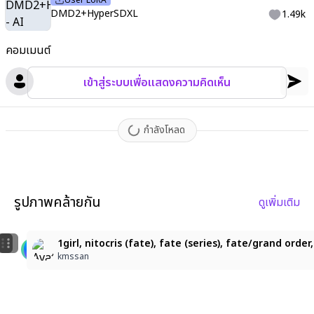
User LoRA
DMD2+HyperSDXL
1.49k
คอมเมนต์
เข้าสู่ระบบเพื่อแสดงความคิดเห็น
กำลังโหลด
รูปภาพคล้ายกัน
ดูเพิ่มเติม
4
7
masterpiece, best quality, nitocris (fate/grand order),
character: nitocris_(fate), Nitocris, dark tan skin, l
1girl, nitocris (fate), fate (series), fate/grand ord
nero
ごみ
kmssan