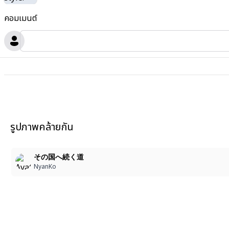
คอมเมนต์
รูปภาพคล้ายกัน
その国へ続く道
NyanKo