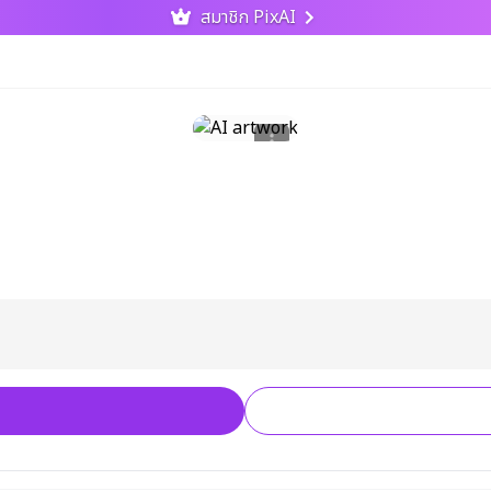
สมาชิก PixAI