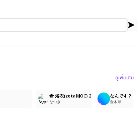
ดูเพิ่มเติม
1
4
1
希 浴衣(zeta用OC) 2
なんです？
なつき
金木犀