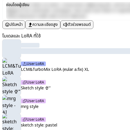
Lorem ipsum dolor sit amet, consectetur adipiscing elit, sed do e
ซ่อนโดยผู้เขียน
aliquip ex ea commodo consequat. Duis aute irure dolor in reprehen
officia deserunt mollit anim id est laborum.
ปรับหน้า
ความละเอียดสูง
ตัวช่วยพรอมต์
โมเดลและ LoRA ที่ใช้
User LoRA
LCM&TurboMix LoRA (eular a.fix) XL
User LoRA
Sketch style 🍨“
User LoRA
mrg style
User LoRA
sketch style: pastel