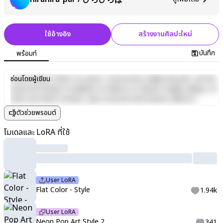
ใช้อ้างอิง
สร้างงานศิลปะใหม่
บันทึก
พร้อมท์
Lorem ipsum dolor sit amet, consectetur adipiscing elit, sed do
ซ่อนโดยผู้เขียน
eiusmod tempor incididunt ut labore et dolore magna aliqua. Ut
enim ad minim veniam, quis nostrud exercitation ullamco
laboris nisi ut aliquip ex ea commodo consequat. Duis aute irure
ตัวช่วยพรอมต์
dolor in reprehenderit in voluptate velit esse cillum dolore eu
fugiat nulla pariatur. Excepteur sint occaecat cupidatat non
โมเดลและ LoRA ที่ใช้
proident, sunt in culpa qui officia deserunt mollit anim id est
laborum.
User LoRA
Flat Color - Style
1.94k
User LoRA
Neon Pop Art Style 2
341