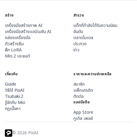
สร้าง
สำรวจ
เครื่องมือสร้างภาพ AI
แท็กที่กำลังได้รับความนิยม
เครื่องมือสร้างแอนิเมชัน AI
อันดับ
กล่องเครื่องมือ
ตลาดโมเดล
ตัวสร้างธีม
ประกวด
ฝึก LoRA
ข่าว
Mio.2 เอเจนต์
เกี่ยวกับ
ราคาและความช่วยเหลือ
Guide
สมาชิก
วิธีใช้ PixAI
แพ็กเครดิต
Tsubaki.2
ติดต่อ
รู้จักกับ Mio
แอปมือถือ
กฎเนื้อหา
App Store
กูเกิล เพลย์
©
2026
PixAI