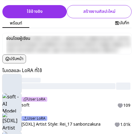
ใช้อ้างอิง
สร้างงานศิลปะใหม่
บันทึก
พร้อมท์
Lorem ipsum dolor sit amet, consectetur adipiscing elit, sed do
ซ่อนโดยผู้เขียน
eiusmod tempor incididunt ut labore et dolore magna aliqua. Ut
enim ad minim veniam, quis nostrud exercitation ullamco
laboris nisi ut aliquip ex ea commodo consequat. Duis aute irure
ปรับหน้า
dolor in reprehenderit in voluptate velit esse cillum dolore eu
fugiat nulla pariatur. Excepteur sint occaecat cupidatat non
โมเดลและ LoRA ที่ใช้
proident, sunt in culpa qui officia deserunt mollit anim id est
laborum.
User LoRA
soft
109
User LoRA
[SDXL] Artist Style: Rei_17 sanbonzakura
1.01k