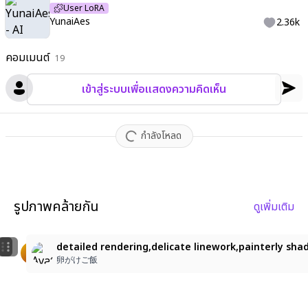
User LoRA
YunaiAes
2.36k
คอมเมนต์
19
เข้าสู่ระบบเพื่อแสดงความคิดเห็น
กำลังโหลด
รูปภาพคล้ายกัน
ดูเพิ่มเติม
1
ch
1girl, solo, long hair, holding, hair ornament, clos
detailed rendering,delicate linework,painterly shad
s-leshka
meigulu0721
卵がけご飯