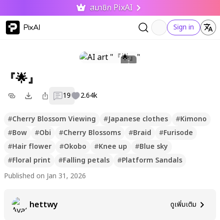
สมาชิก PixAI
PixAI
Sign in
『🌟』
19
2.64k
#
Cherry Blossom Viewing
#
Japanese clothes
#
Kimono
#
Bow
#
Obi
#
Cherry Blossoms
#
Braid
#
Furisode
#
Hair flower
#
Okobo
#
Knee up
#
Blue sky
#
Floral print
#
Falling petals
#
Platform Sandals
Published on Jan 31, 2026
hettwy
ดูเพิ่มเติม