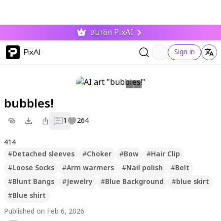
สมาชิก PixAI
PixAI
Sign in
bubbles!
1
264
414
#
Detached sleeves
#
Choker
#
Bow
#
Hair Clip
#
Loose Socks
#
Arm warmers
#
Nail polish
#
Belt
#
Blunt Bangs
#
Jewelry
#
Blue Background
#
blue skirt
#
Blue shirt
Published on Feb 6, 2026