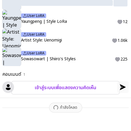
mal
,
stuffed rabbit
,
stuffed toy
,
twintails
,
white arm warmers
,
y2k fashion
,
Aesthetic
,
excellent
,
year 2025
,
newest
,
perspecti
User LoRA
ve
,
point of view
,
shadows
,
lighting
,
shading
,
countershading
,
Yaungpeng | Style LoRa
12
dynamic shading
,
dynamic lighting
,
warm colors
,
light colors
,
b
eautiful light
,
best quality
,
high quality
,
s0wasow4rt_illu
,
Y4ung
User LoRA
peng_illu
,
blurry
,
chromatic aberration
,
Artist Style: Uenomigi
1.06k
User LoRA
Sowasowart | Shiiro's Styles
225
คอมเมนต์
1
เข้าสู่ระบบเพื่อแสดงความคิดเห็น
กำลังโหลด