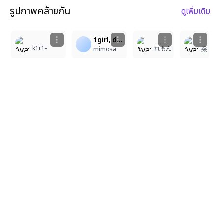
รูปภาพคล้ายกัน
ดูเพิ่มเติม
1
1
16
1girl, deco deco hairpin, cute, dreamy, many accessories, many small items, dynamic composition, western-style clothing, full body, yellow, transparent colors, ponytail, pastel, cute, thick outlines, vibrant colors, kawaii, masterpiece, looking at viewer, ultra detailed
k1r1-
れもん
mimosa
采