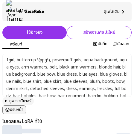
★ 𝕮𝖔𝖈𝖔𝕶𝖔𝖐𝖔
ดูเพิ่มเติม
ใช้อ้างอิง
สร้างงานศิลปะใหม่
บันทึก
คัดลอก
พร้อมท์
1girl
,
buttercup \(ppg\)
,
powerpuff girls
,
aqua background
,
aqu
a eyes
,
arm warmers
,
belt
,
black arm warmers
,
blonde hair
,
bl
ue background
,
blue bow
,
blue dress
,
blue eyes
,
blue gloves
,
bl
ue nails
,
blue shirt
,
blue skirt
,
blue sleeves
,
blush
,
boots
,
bow
,
denim skirt
,
detached sleeves
,
dress
,
earrings
,
freckles
,
full bo
dy
,
hair bobbles
,
hair bow
,
hair ornament
,
hairclip
,
holding
,
hol
ดูพารามิเตอร์
ding stuffed toy
,
hugging doll
,
hugging object
,
jewelry
,
leg war
ปรับหน้า
mers
,
multicolored nails
,
nail polish
,
plaid clothes
,
plaid shirt
,
p
laid skirt
,
punk
,
shirt
,
simple background
,
skirt
,
socks
,
solo
,
sta
โมเดลและ LoRA ที่ใช้
r (symbol)
,
star hair ornament
,
star print
,
striped arm warmer
s
,
striped clothes
,
striped gloves
,
striped sleeves
,
stuffed ani