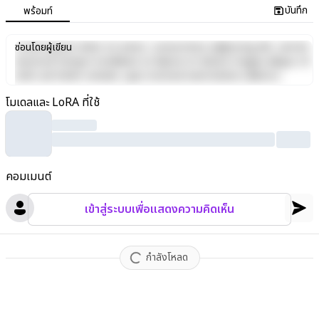
บันทึก
พร้อมท์
Lorem ipsum dolor sit amet, consectetur adipiscing elit, sed do
ซ่อนโดยผู้เขียน
eiusmod tempor incididunt ut labore et dolore magna aliqua. Ut
enim ad minim veniam, quis nostrud exercitation ullamco
laboris nisi ut aliquip ex ea commodo consequat. Duis aute irure
โมเดลและ LoRA ที่ใช้
dolor in reprehenderit in voluptate velit esse cillum dolore eu
fugiat nulla pariatur. Excepteur sint occaecat cupidatat non
proident, sunt in culpa qui officia deserunt mollit anim id est
laborum.
คอมเมนต์
เข้าสู่ระบบเพื่อแสดงความคิดเห็น
กำลังโหลด